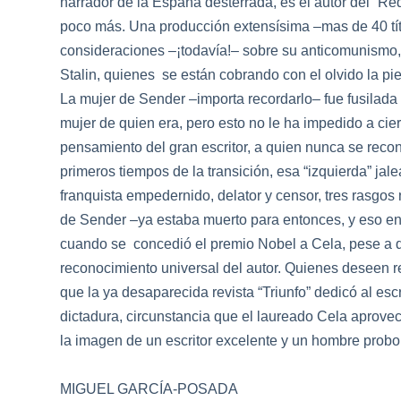
narrador de
la
España desterrada, es el autor del “Ré
poco más. Una producción extensísima –mas de 40 tít
consideraciones –¡todavía!– sobre su anticomunismo, q
Stalin, quienes se están cobrando con el olvido
la
pie
La mujer de Sender –importa recordarlo– fue fusi
la
da
mujer de quien era, pero esto no le ha impedido a cier
pensamiento del gran escritor, a quien nunca se reco
primeros tiempos de
la
transición, esa “izquierda” jal
franquista empedernido, de
la
tor y censor, tres rasg
de Sender –ya estaba muerto para entonces, y eso 
cuando se concedió el premio Nobel a Ce
la
, pese a 
reconocimiento universal del autor. Quienes deseen 
que
la
ya desaparecida revista “Triunfo” dedicó al es
dictadura, circunstancia que el
la
ureado Ce
la
aprovec
la
imagen de un escritor excelente y un hombre probo
MIGUEL GARCÍA-POSADA