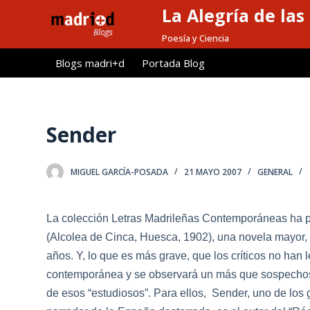
La Alegría de las
S
a
Poesía y Ciencia
l
Blogs madri+d
Portada Blog
t
a
r
a
Sender
l
c
MIGUEL GARCÍA-POSADA
21 MAYO 2007
GENERAL
o
n
t
La colección Letras Madrileñas Contemporáneas ha pu
e
(Alcolea de Cinca, Huesca, 1902), una nove
la
mayor, 
n
años. Y, lo que es más grave, que los críticos no han
i
contemporánea y se observará un más que sospechos
d
de esos “estudiosos”. Para ellos, Sender, uno de los
o