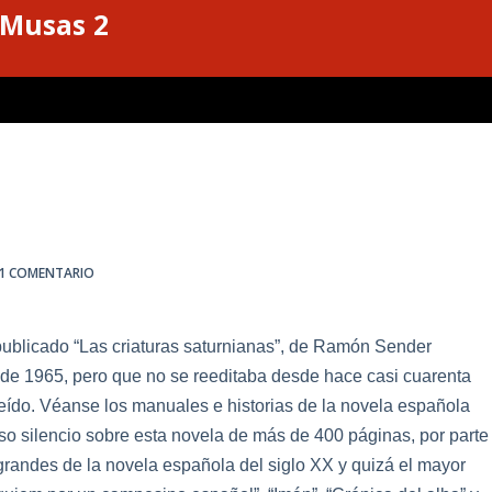
 Musas 2
1 COMENTARIO
blicado “Las criaturas saturni
ana
s”, de Ramón Sender
de 1965, pero que no se reeditaba desde hace casi cuarenta
 leído. Véanse los manuales e historias de
la
nove
la
españo
la
o silencio sobre esta nove
la
de más de 400 páginas, por parte
 grandes de
la
nove
la
españo
la
del siglo XX y quizá el mayor