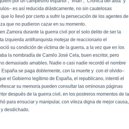
quiem por un campesino español”, “Imán”, “Crónica del alba” y
ulos– es así reducida drásticamente, no sin cautelosas
ue lo llevó por cierto a sufrir
la
persecución de los agentes de
za que no pudieron cazar en su momento.
 en Zamora durante
la
guerra civil por el solo delito de ser
la
ta izquierda antifranquista motejar de reaccionario el
noció su condición de víctima de
la
guerra, a
la
vez que en los
eaba
la
nombradía de Camilo José Ce
la
, buen escritor, pero
os no demasiado amables. Nadie o casi nadie recordó el nombre
en España se paga doblemente, con
la
muerte y con el olvido–
que el Gobierno legítimo de España, el republicano, intentó el
refrescar su memoria pueden consultar
la
s ominosas páginas
critor después de
la
guerra civil, en los postreros momentos de
l
hó para ensuciar y manipu
la
r, con vileza digna de mejor causa,
 y desdichado.