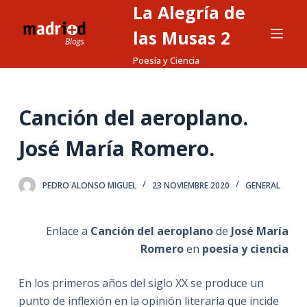
La Alegría de
S
a
las Musas 2
l
Poesía y Ciencia
t
a
r
Canción del aeroplano.
a
l
José María Romero.
c
o
PEDRO ALONSO MIGUEL
23 NOVIEMBRE 2020
GENERAL
n
t
e
Enlace a
Canción del aeroplano
de
José María
n
Romero
en
poesía y ciencia
i
En los primeros años del siglo XX se produce un
d
punto de inflexión en la opinión literaria que incide
o