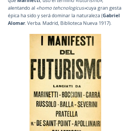
que
Marinetti
, usó el término
«futurismo»
,
alentando al
«homo tehcnologicus»
cuya gran gesta
épica ha sido y será dominar la naturaleza (
Gabriel
Alomar
. Verba. Madrid, Biblioteca Nueva 1917).