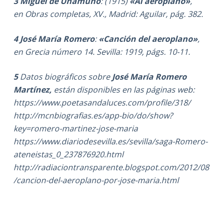
3 Miguel de Unamuno
: (1915)
«Al aeroplano»
,
en Obras completas, XV., Madrid: Aguilar, pág. 382.
4 José María Romero
:
«Canción del aeroplano»
,
en Grecia número 14. Sevilla: 1919, págs. 10-11.
5
Datos biográficos sobre
José María Romero
Martínez
,
están disponibles en las páginas web:
https://www.poetasandaluces.com/profile/318/
http://mcnbiografias.es/app-bio/do/show?
key=romero-martinez-jose-maria
https://www.diariodesevilla.es/sevilla/saga-Romero-
ateneistas_0_237876920.html
http://radiaciontransparente.blogspot.com/2012/08
/cancion-del-aeroplano-por-jose-maria.html