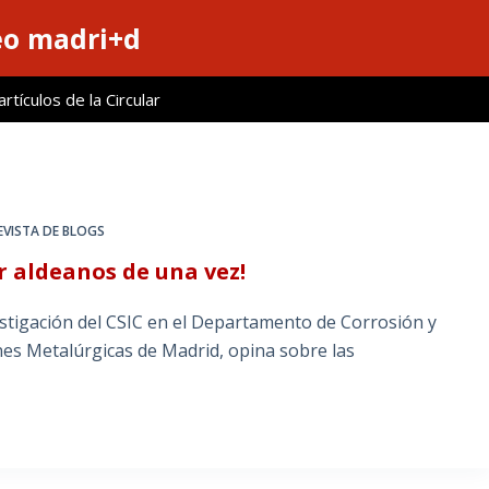
eo madri+d
tículos de la Circular
EVISTA DE BLOGS
r aldeanos de una vez!
stigación del CSIC en el Departamento de Corrosión y
nes Metalúrgicas de Madrid, opina sobre las