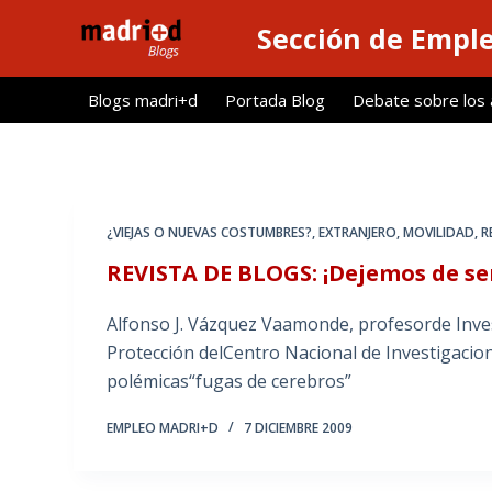
S
Sección de Empl
a
l
Blogs madri+d
Portada Blog
Debate sobre los ar
t
a
r
a
l
¿VIEJAS O NUEVAS COSTUMBRES?
,
EXTRANJERO
,
MOVILIDAD
,
R
c
REVISTA DE BLOGS: ¡Dejemos de se
o
n
Alfonso J. Vázquez Vaamonde, profesorde Inve
t
Protección delCentro Nacional de Investigacio
e
polémicas“fugas de cerebros”
n
i
EMPLEO MADRI+D
7 DICIEMBRE 2009
d
o