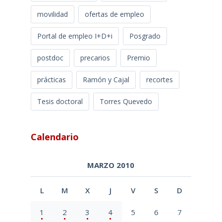
movilidad
ofertas de empleo
Portal de empleo I+D+i
Posgrado
postdoc
precarios
Premio
prácticas
Ramón y Cajal
recortes
Tesis doctoral
Torres Quevedo
Calendario
MARZO 2010
L
M
X
J
V
S
D
1
2
3
4
5
6
7