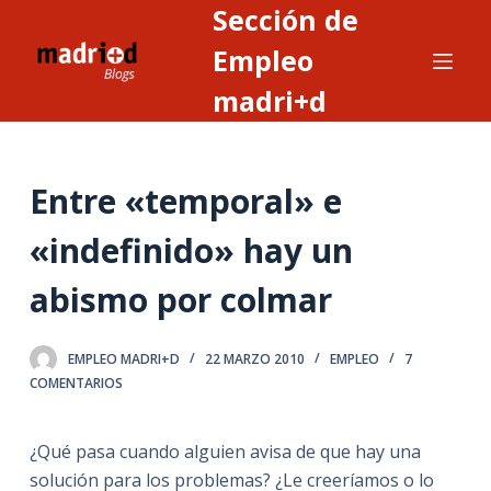
Sección de
S
a
Empleo
l
madri+d
t
a
r
Entre «temporal» e
a
l
«indefinido» hay un
c
o
abismo por colmar
n
t
EMPLEO MADRI+D
22 MARZO 2010
EMPLEO
7
e
COMENTARIOS
n
i
¿Qué pasa cuando alguien avisa de que hay una
d
solución para los problemas? ¿Le creeríamos o lo
o