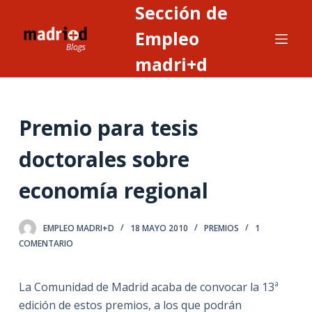
Sección de
S
a
Empleo
l
madri+d
t
a
r
Premio para tesis
a
l
doctorales sobre
c
o
economía regional
n
t
EMPLEO MADRI+D
18 MAYO 2010
PREMIOS
1
e
COMENTARIO
n
i
La Comunidad de Madrid acaba de convocar la 13ª
d
edición de estos premios, a los que podrán
o