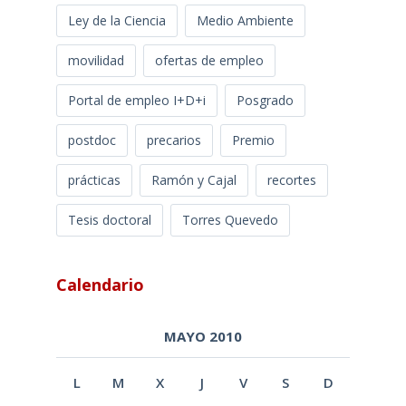
Ley de la Ciencia
Medio Ambiente
movilidad
ofertas de empleo
Portal de empleo I+D+i
Posgrado
postdoc
precarios
Premio
prácticas
Ramón y Cajal
recortes
Tesis doctoral
Torres Quevedo
Calendario
MAYO 2010
L
M
X
J
V
S
D