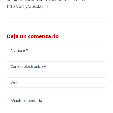
http://bit.ly/ausxl2
[…]
Deja un comentario
A
Nombre
*
l
t
Correo electrónico
*
e
r
n
Web
a
t
Añadir comentario
i
v