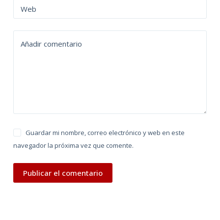
n
Web
a
t
Añadir comentario
i
v
e
:
Guardar mi nombre, correo electrónico y web en este
navegador la próxima vez que comente.
Publicar el comentario