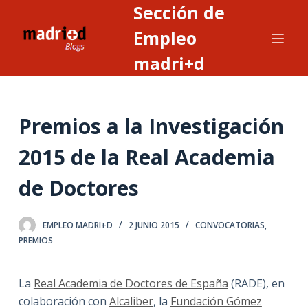
Sección de
S
a
Empleo
l
madri+d
t
a
r
Premios a la Investigación
a
l
2015 de la Real Academia
c
o
de Doctores
n
t
EMPLEO MADRI+D
2 JUNIO 2015
CONVOCATORIAS
,
e
PREMIOS
n
i
La
Real Academia de Doctores de España
(RADE), en
d
colaboración con
Alcaliber
, la
Fundación Gómez
o