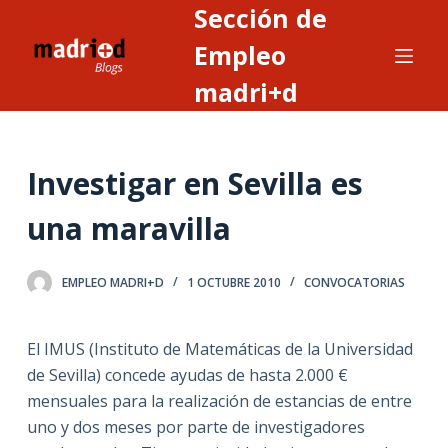
Sección de
S
a
Empleo
l
madri+d
t
a
r
Investigar en Sevilla es
a
l
una maravilla
c
o
n
EMPLEO MADRI+D
1 OCTUBRE 2010
CONVOCATORIAS
t
e
El IMUS (Instituto de Matemáticas de la Universidad
n
de Sevilla) concede ayudas de hasta 2.000 €
i
mensuales para la realización de estancias de entre
d
uno y dos meses por parte de investigadores
o