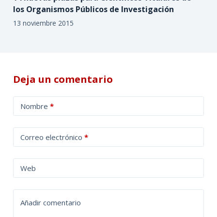
los Organismos Públicos de Investigación
13 noviembre 2015
Deja un comentario
A
Nombre
*
l
t
Correo electrónico
*
e
r
n
Web
a
t
Añadir comentario
i
v