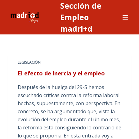
Sección de
S
a
Empleo
l
madri+d
t
a
r
a
LEGISLACIÓN
l
c
El efecto de inercia y el empleo
o
Después de la huelga del 29-S hemos
n
escuchado críticas contra la reforma laboral
t
hechas, supuestamente, con perspectiva. En
e
concreto, se ha argumentado que, vista la
n
evolución del empleo durante el último mes,
i
la reforma está consiguiendo lo contrario de
d
lo que se proponía. En esta entrada voy a
o