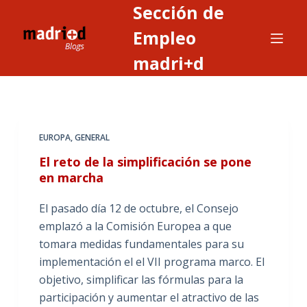
Sección de
S
a
Empleo
l
madri+d
t
a
r
a
EUROPA
,
GENERAL
l
c
El reto de la simplificación se pone
o
en marcha
n
El pasado día 12 de octubre, el Consejo
t
emplazó a la Comisión Europea a que
e
tomara medidas fundamentales para su
n
implementación el el VII programa marco. El
i
objetivo, simplificar las fórmulas para la
d
participación y aumentar el atractivo de las
o