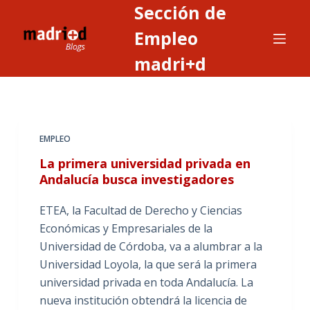
Sección de
S
a
Empleo
l
madri+d
t
a
r
a
EMPLEO
l
c
La primera universidad privada en
o
Andalucía busca investigadores
n
ETEA, la Facultad de Derecho y Ciencias
t
Económicas y Empresariales de la
e
Universidad de Córdoba, va a alumbrar a la
n
Universidad Loyola, la que será la primera
i
universidad privada en toda Andalucía. La
d
nueva institución obtendrá la licencia de
o