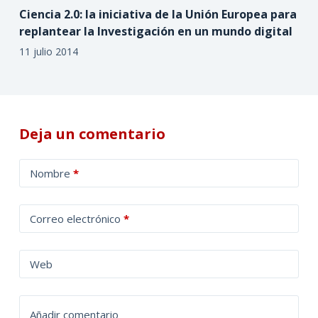
Ciencia 2.0: la iniciativa de la Unión Europea para
replantear la Investigación en un mundo digital
11 julio 2014
Deja un comentario
A
Nombre
*
l
t
Correo electrónico
*
e
r
n
Web
a
t
Añadir comentario
i