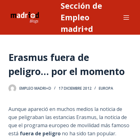
Sección de
S
a
Empleo
l
madri+d
t
a
r
Erasmus fuera de
a
l
peligro… por el momento
c
o
n
EMPLEO MADRI+D
17 DICIEMBRE 2012
EUROPA
t
e
Aunque apareció en muchos medios la noticia de
n
que peligraban las estancias Erasmus, la noticia de
i
que el programa europeo de movilidad más famoso
d
está
fuera de peligro
no ha sido tan popular.
o