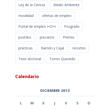
Ley de la Ciencia
Medio Ambiente
movilidad
ofertas de empleo
Portal de empleo I+D+i
Posgrado
postdoc
precarios
Premio
prácticas
Ramón y Cajal
recortes
Tesis doctoral
Torres Quevedo
Calendario
DICIEMBRE 2013
L
M
X
J
V
S
D