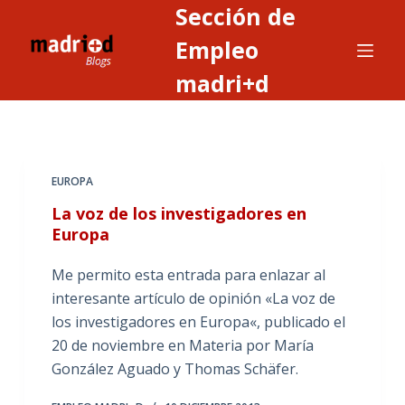
Sección de
S
a
Empleo
l
madri+d
t
a
r
a
EUROPA
l
c
La voz de los investigadores en
o
Europa
n
Me permito esta entrada para enlazar al
t
interesante artículo de opinión «La voz de
e
los investigadores en Europa«, publicado el
n
20 de noviembre en Materia por María
i
González Aguado y Thomas Schäfer.
d
o