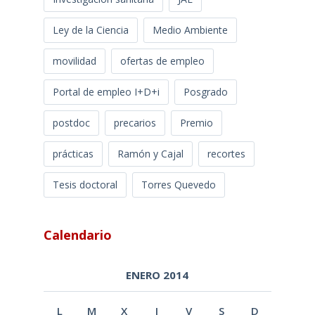
Ley de la Ciencia
Medio Ambiente
movilidad
ofertas de empleo
Portal de empleo I+D+i
Posgrado
postdoc
precarios
Premio
prácticas
Ramón y Cajal
recortes
Tesis doctoral
Torres Quevedo
Calendario
ENERO 2014
L
M
X
J
V
S
D