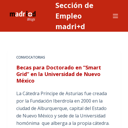
Sección de
S
a
Empleo
l
madri+d
t
a
r
a
CONVOCATORIAS
l
c
Becas para Doctorado en “Smart
o
Grid” en la Universidad de Nuevo
México
n
t
La Cátedra Príncipe de Asturias fue creada
e
por la Fundación Iberdrola en 2000 en la
n
ciudad de Alburquerque, capital del Estado
i
de Nuevo México y sede de la Universidad
d
homónima que alberga a la propia cátedra.
o