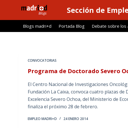
S
Sección de Empl
a
l
Blogs madri+d
Portada Blog
Debate sobre los ar
t
a
r
a
l
CONVOCATORIAS
c
Programa de Doctorado Severo Oc
o
n
El Centro Nacional de Investigaciones Oncológic
t
Fundación La Caixa, convoca cuatro plazas de 
e
Excelencia Severo Ochoa, del Ministerio de Eco
n
finaliza el próximo 28 de febrero.
i
d
EMPLEO MADRI+D
24 ENERO 2014
o