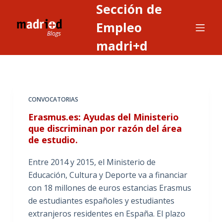
Sección de
S
a
Empleo
l
madri+d
t
a
r
a
CONVOCATORIAS
l
c
Erasmus.es: Ayudas del Ministerio
o
que discriminan por razón del área
de estudio.
n
t
Entre 2014 y 2015, el Ministerio de
e
Educación, Cultura y Deporte va a financiar
n
con 18 millones de euros estancias Erasmus
i
de estudiantes españoles y estudiantes
d
extranjeros residentes en España. El plazo
o