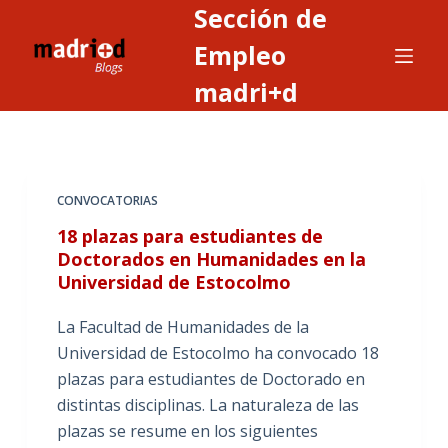
Sección de
S
a
Empleo
l
madri+d
t
a
r
a
CONVOCATORIAS
l
c
18 plazas para estudiantes de
o
Doctorados en Humanidades en la
Universidad de Estocolmo
n
t
La Facultad de Humanidades de la
e
Universidad de Estocolmo ha convocado 18
n
plazas para estudiantes de Doctorado en
i
distintas disciplinas. La naturaleza de las
d
plazas se resume en los siguientes
o