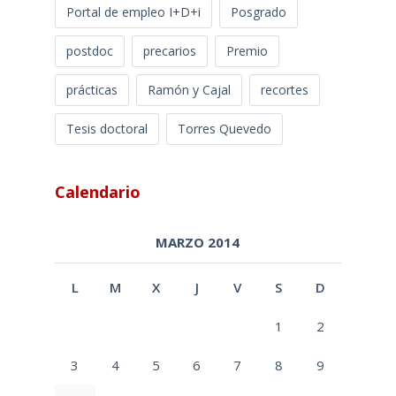
Portal de empleo I+D+i
Posgrado
postdoc
precarios
Premio
prácticas
Ramón y Cajal
recortes
Tesis doctoral
Torres Quevedo
Calendario
MARZO 2014
L
M
X
J
V
S
D
1
2
3
4
5
6
7
8
9