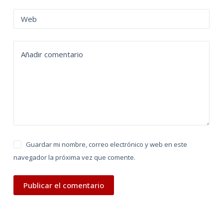
r
n
Web
a
t
Añadir comentario
i
v
e
:
Guardar mi nombre, correo electrónico y web en este
navegador la próxima vez que comente.
Publicar el comentario