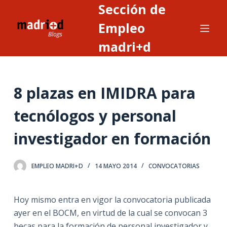
Sección de
S
a
Empleo
l
madri+d
t
a
r
8 plazas en IMIDRA para
a
l
tecnólogos y personal
c
o
investigador en formación
n
t
EMPLEO MADRI+D
14 MAYO 2014
CONVOCATORIAS
e
n
i
Hoy mismo entra en vigor la convocatoria publicada
d
ayer en el BOCM, en virtud de la cual se convocan 3
o
becas para la formación de personal investigador y