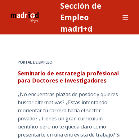
Sección de
S
a
Empleo
l
madri+d
t
a
r
a
PORTAL DE EMPLEO
l
c
Seminario de estrategia profesional
o
para Doctores e Investigadores
n
¿No encuentras plazas de posdoc y quieres
t
buscar alternativas? ¿Estás intentando
e
reorientar tu carrera hacia el sector
n
privado? ¿Tienes un gran currículum
i
científico pero no te queda claro cómo
d
presentarte en una entrevista de trabajo? Si
o