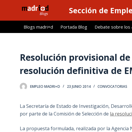
S
Sección de Empl
a
l
Blogs madri+d
Portada Blog
Debate sobre los ar
t
a
r
a
Resolución provisional de
l
resolución definitiva de
c
o
n
EMPLEO MADRI+D
23 JUNIO 2014
CONVOCATORIAS
t
e
La Secretaría de Estado de Investigación, Desarrol
n
por parte de la Comisión de Selección de
la resolu
i
d
La propuesta formulada, realizada por la Agencia N
o