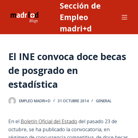
Sección de
S
a
Empleo
l
madri+d
t
a
r
El INE convoca doce becas
a
l
de posgrado en
c
o
estadística
n
t
EMPLEO MADRI+D
31 OCTUBRE 2014
GENERAL
e
n
i
En el
Boletín Oficial del Estado
del pasado 23 de
d
octubre, se ha publicado la convocatoria, en
o
régimen de concurrencia competitiva, de doce becas