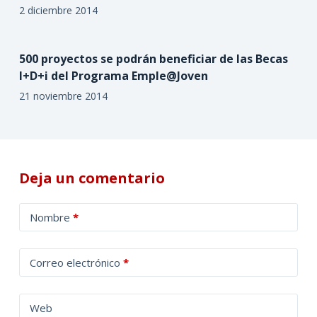
2 diciembre 2014
500 proyectos se podrán beneficiar de las Becas
I+D+i del Programa Emple@Joven
21 noviembre 2014
Deja un comentario
A
Nombre
*
l
t
Correo electrónico
*
e
r
n
Web