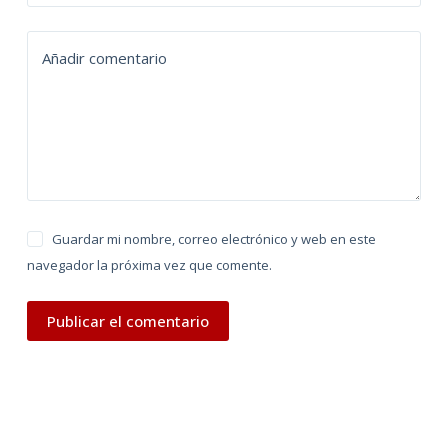
a
t
Añadir comentario
i
v
e
:
Guardar mi nombre, correo electrónico y web en este
navegador la próxima vez que comente.
Publicar el comentario