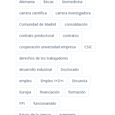
Alemania
Becas
biomedicina
carrera científica
carrera investigadora
Comunidad de Madrid
consolidación
contrato predoctoral
contratos
cooperación universidad-empresa
CSIC
derechos de los trabajadores
desarrollo industrial
Doctorado
empleo
Empleo I+D+i
Encuesta
Europa
financiación
formación
FPI
funcionariado
futuro de la ciencia
ingeniería