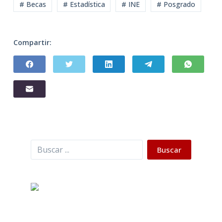
# Becas
# Estadística
# INE
# Posgrado
Compartir:
Buscar
Buscar