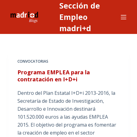
Sección de
S
a
Empleo
l
madri+d
t
a
r
a
CONVOCATORIAS
l
c
Programa EMPLEA para la
o
contratación en I+D+i
n
Dentro del Plan Estatal I+D+i 2013-2016, la
t
Secretaría de Estado de Investigación,
e
Desarrollo e Innovación destinará
n
101.520.000 euros a las ayudas EMPLEA
i
2015. El objetivo del programa es fomentar
d
la creación de empleo en el sector
o