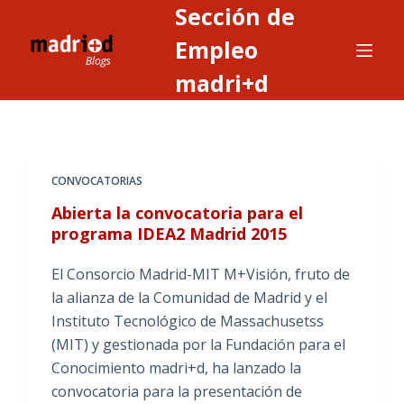
Sección de
S
a
Empleo
l
madri+d
t
a
r
a
CONVOCATORIAS
l
c
Abierta la convocatoria para el
o
programa IDEA2 Madrid 2015
n
El Consorcio Madrid-MIT M+Visión, fruto de
t
la alianza de la Comunidad de Madrid y el
e
Instituto Tecnológico de Massachusetss
n
(MIT) y gestionada por la Fundación para el
i
Conocimiento madri+d, ha lanzado la
d
convocatoria para la presentación de
o