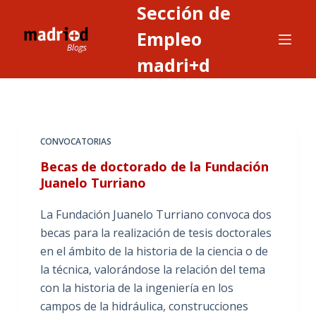
Sección de
S
a
Empleo
l
madri+d
t
a
r
a
CONVOCATORIAS
l
c
Becas de doctorado de la Fundación
o
Juanelo Turriano
n
La Fundación Juanelo Turriano convoca dos
t
becas para la realización de tesis doctorales
e
en el ámbito de la historia de la ciencia o de
n
la técnica, valorándose la relación del tema
i
con la historia de la ingeniería en los
d
campos de la hidráulica, construcciones
o