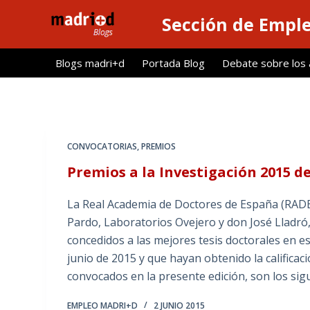
S
Sección de Empl
a
l
Blogs madri+d
Portada Blog
Debate sobre los ar
t
a
r
a
l
CONVOCATORIAS
,
PREMIOS
c
Premios a la Investigación 2015 d
o
n
La Real Academia de Doctores de España (RADE)
t
Pardo, Laboratorios Ovejero y don José Lladró
e
concedidos a las mejores tesis doctorales en es
n
junio de 2015 y que hayan obtenido la calific
i
convocados en la presente edición, son los
d
o
EMPLEO MADRI+D
2 JUNIO 2015