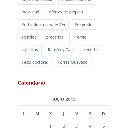
movilidad
ofertas de empleo
Portal de empleo I+D+i
Posgrado
postdoc
precarios
Premio
prácticas
Ramón y Cajal
recortes
Tesis doctoral
Torres Quevedo
Calendario
JULIO 2015
L
M
X
J
V
S
D
1
2
3
4
5