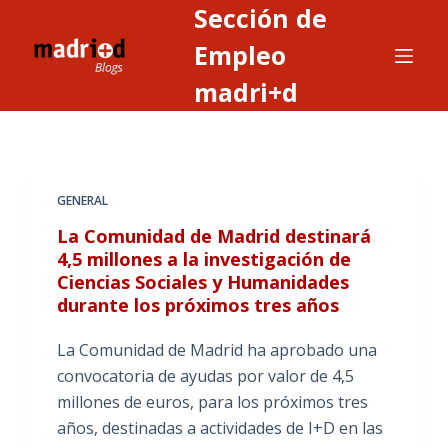
Sección de
S
a
Empleo
l
madri+d
t
a
r
a
GENERAL
l
c
La Comunidad de Madrid destinará
o
4,5 millones a la investigación de
Ciencias Sociales y Humanidades
n
durante los próximos tres años
t
e
La Comunidad de Madrid ha aprobado una
n
convocatoria de ayudas por valor de 4,5
i
millones de euros, para los próximos tres
d
años, destinadas a actividades de I+D en las
o