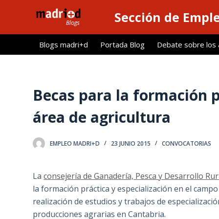
S
Sección de Empl
a
l
Blogs madri+d
Portada Blog
Debate sobre los ar
t
a
r
a
Becas para la formación pr
l
área de agricultura
c
o
n
EMPLEO MADRI+D
23 JUNIO 2015
CONVOCATORIAS
t
e
La
consejería de Ganadería, Pesca y Desarrollo Rur
n
la formación práctica y especialización en el campo
i
realización de estudios y trabajos de especialización
d
producciones agrarias en Cantabria.
o