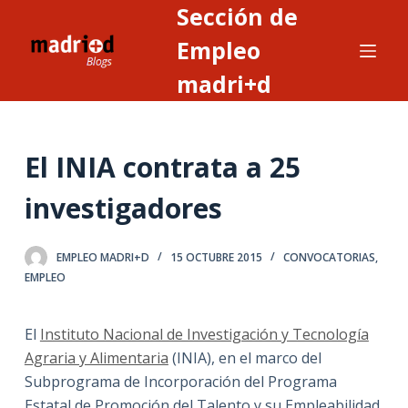
Sección de
S
a
Empleo
l
madri+d
t
a
r
El INIA contrata a 25
a
l
investigadores
c
o
n
EMPLEO MADRI+D
15 OCTUBRE 2015
CONVOCATORIAS
,
EMPLEO
t
e
n
El
Instituto Nacional de Investigación y Tecnología
i
Agraria y Alimentaria
(INIA), en el marco del
d
Subprograma de Incorporación del Programa
o
Estatal de Promoción del Talento y su Empleabilidad