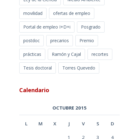
movilidad
ofertas de empleo
Portal de empleo I+D+i
Posgrado
postdoc
precarios
Premio
prácticas
Ramón y Cajal
recortes
Tesis doctoral
Torres Quevedo
Calendario
OCTUBRE 2015
L
M
X
J
V
S
D
1
2
3
4