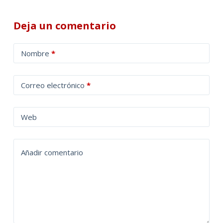
Deja un comentario
A
Nombre
*
l
t
Correo electrónico
*
e
r
n
Web
a
t
Añadir comentario
i
v
e
: