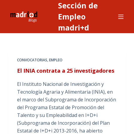
Sección de
S
a
Empleo
l
madri+d
t
a
r
a
CONVOCATORIAS
,
EMPLEO
l
c
El INIA contrata a 25 investigadores
o
El Instituto Nacional de Investigación y
n
Tecnología Agraria y Alimentaria (INIA), en
t
el marco del Subprograma de Incorporación
e
del Programa Estatal de Promoción del
n
Talento y su Empleabilidad en I+D+i
i
(Subprograma de Incorporación) del Plan
d
Estatal de I+D+i 2013-2016, ha abierto
o