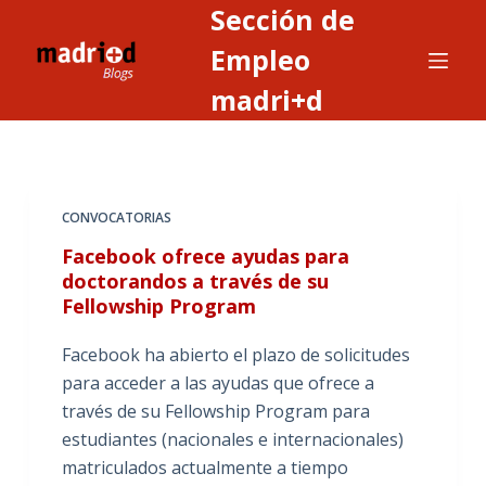
Sección de
S
a
Empleo
l
madri+d
t
a
r
a
CONVOCATORIAS
l
c
Facebook ofrece ayudas para
o
doctorandos a través de su
Fellowship Program
n
t
Facebook ha abierto el plazo de solicitudes
e
para acceder a las ayudas que ofrece a
n
través de su Fellowship Program para
i
estudiantes (nacionales e internacionales)
d
matriculados actualmente a tiempo
o