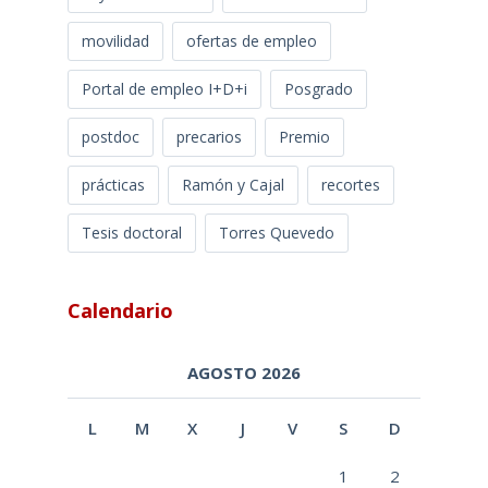
movilidad
ofertas de empleo
Portal de empleo I+D+i
Posgrado
postdoc
precarios
Premio
prácticas
Ramón y Cajal
recortes
Tesis doctoral
Torres Quevedo
Calendario
AGOSTO 2026
L
M
X
J
V
S
D
1
2