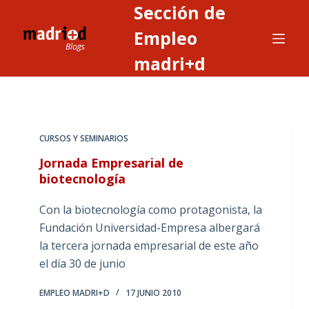
Sección de
S
a
Empleo
l
madri+d
t
a
r
a
CURSOS Y SEMINARIOS
l
c
Jornada Empresarial de
o
biotecnología
n
Con la biotecnología como protagonista, la
t
Fundación Universidad-Empresa albergará
e
la tercera jornada empresarial de este año
n
el día 30 de junio
i
d
EMPLEO MADRI+D
17 JUNIO 2010
o