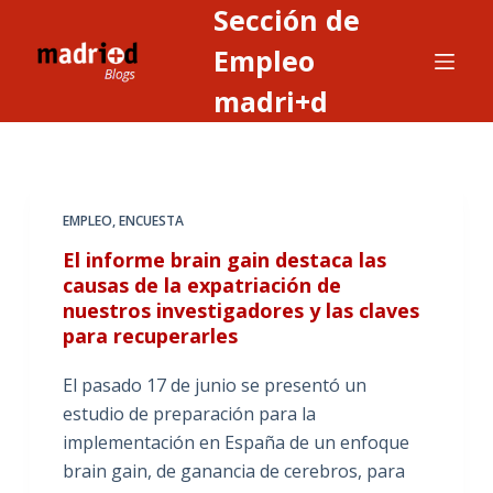
Sección de
S
a
Empleo
l
madri+d
t
a
r
a
EMPLEO
,
ENCUESTA
l
c
El informe brain gain destaca las
o
causas de la expatriación de
nuestros investigadores y las claves
n
para recuperarles
t
e
El pasado 17 de junio se presentó un
n
estudio de preparación para la
i
implementación en España de un enfoque
d
brain gain, de ganancia de cerebros, para
o