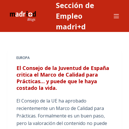
Sección de
S
a
Empleo
l
madri+d
t
a
r
a
EUROPA
l
c
El Consejo de la Juventud de España
o
critica el Marco de Calidad para
Prácticas… y puede que le haya
n
costado la vida.
t
e
El Consejo de la UE ha aprobado
n
recientemente un Marco de Calidad para
i
Prácticas. Formalmente es un buen paso,
d
pero la valoración del contenido no puede
o