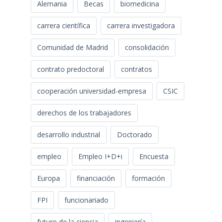
Alemania
Becas
biomedicina
carrera científica
carrera investigadora
Comunidad de Madrid
consolidación
contrato predoctoral
contratos
cooperación universidad-empresa
CSIC
derechos de los trabajadores
desarrollo industrial
Doctorado
empleo
Empleo I+D+i
Encuesta
Europa
financiación
formación
FPI
funcionariado
futuro de la ciencia
ingeniería