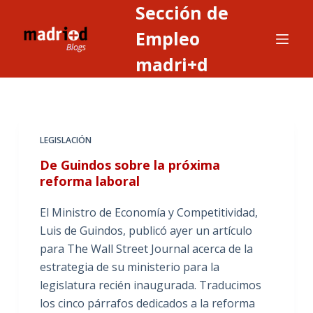
Sección de
S
a
Empleo
l
madri+d
t
a
r
a
LEGISLACIÓN
l
c
De Guindos sobre la próxima
o
reforma laboral
n
El Ministro de Economía y Competitividad,
t
Luis de Guindos, publicó ayer un artículo
e
para The Wall Street Journal acerca de la
n
estrategia de su ministerio para la
i
legislatura recién inaugurada. Traducimos
d
los cinco párrafos dedicados a la reforma
o