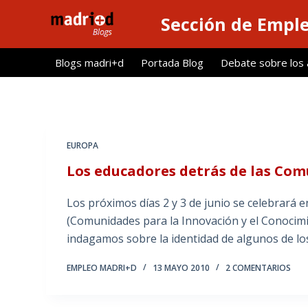
S
Sección de Empl
a
l
Blogs madri+d
Portada Blog
Debate sobre los ar
t
a
r
a
l
EUROPA
c
Los educadores detrás de las Co
o
n
Los próximos días 2 y 3 de junio se celebrará 
t
(Comunidades para la Innovación y el Conocimie
e
indagamos sobre la identidad de algunos de lo
n
i
EMPLEO MADRI+D
13 MAYO 2010
2 COMENTARIOS
d
o