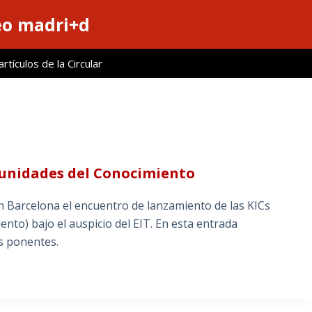
eo madri+d
tículos de la Circular
munidades del Conocimiento
en Barcelona el encuentro de lanzamiento de las KICs
nto) bajo el auspicio del EIT. En esta entrada
s ponentes.