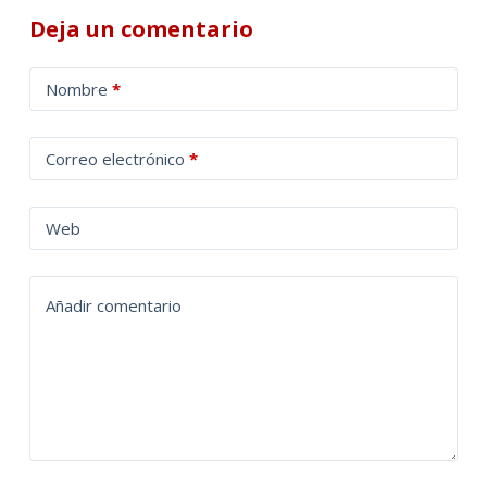
Deja un comentario
A
Nombre
*
l
t
Correo electrónico
*
e
r
n
Web
a
t
Añadir comentario
i
v
e
: