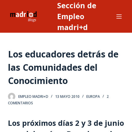
Sección de
S
a
Empleo
l
madri+d
t
a
r
Los educadores detrás de
a
l
las Comunidades del
c
o
Conocimiento
n
t
EMPLEO MADRI+D
13 MAYO 2010
EUROPA
2
e
COMENTARIOS
n
i
Los próximos días 2 y 3 de junio
d
o