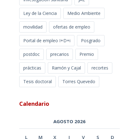
Ley de la Ciencia
Medio Ambiente
movilidad
ofertas de empleo
Portal de empleo I+D+i
Posgrado
postdoc
precarios
Premio
prácticas
Ramón y Cajal
recortes
Tesis doctoral
Torres Quevedo
Calendario
AGOSTO 2026
L
M
X
J
V
S
D