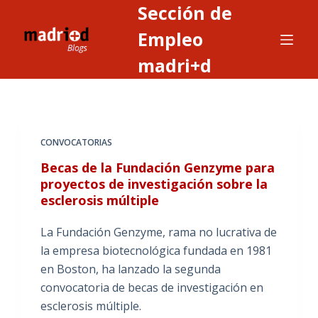
Sección de
S
a
Empleo
l
madri+d
t
a
r
a
CONVOCATORIAS
l
c
Becas de la Fundación Genzyme para
o
proyectos de investigación sobre la
esclerosis múltiple
n
t
La Fundación Genzyme, rama no lucrativa de
e
la empresa biotecnológica fundada en 1981
n
en Boston, ha lanzado la segunda
i
convocatoria de becas de investigación en
d
esclerosis múltiple.
o