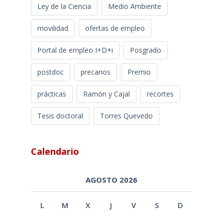
Ley de la Ciencia
Medio Ambiente
movilidad
ofertas de empleo
Portal de empleo I+D+i
Posgrado
postdoc
precarios
Premio
prácticas
Ramón y Cajal
recortes
Tesis doctoral
Torres Quevedo
Calendario
AGOSTO 2026
L
M
X
J
V
S
D