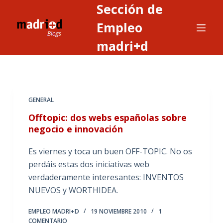
Sección de
S
a
Empleo
l
madri+d
t
a
r
a
GENERAL
l
c
Offtopic: dos webs españolas sobre
o
negocio e innovación
n
Es viernes y toca un buen OFF-TOPIC. No os
t
perdáis estas dos iniciativas web
e
verdaderamente interesantes: INVENTOS
n
NUEVOS y WORTHIDEA.
i
d
EMPLEO MADRI+D
19 NOVIEMBRE 2010
1
o
COMENTARIO