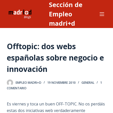
Sección de
S
a
Empleo
l
madri+d
t
a
r
Offtopic: dos webs
a
l
españolas sobre negocio e
c
o
innovación
n
t
EMPLEO MADRI+D
19 NOVIEMBRE 2010
GENERAL
1
e
COMENTARIO
n
i
Es viernes y toca un buen OFF-TOPIC. No os perdáis
d
estas dos iniciativas web verdaderamente
o