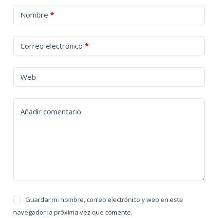
A
Nombre
*
l
t
Correo electrónico
*
e
r
n
Web
a
t
Añadir comentario
i
v
e
:
Guardar mi nombre, correo electrónico y web en este
navegador la próxima vez que comente.