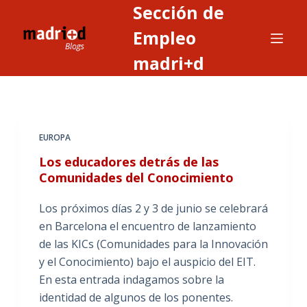
Sección de
S
a
Empleo
l
madri+d
t
a
r
a
EUROPA
l
c
Los educadores detrás de las
o
Comunidades del Conocimiento
n
Los próximos días 2 y 3 de junio se celebrará
t
en Barcelona el encuentro de lanzamiento
e
de las KICs (Comunidades para la Innovación
n
y el Conocimiento) bajo el auspicio del EIT.
i
En esta entrada indagamos sobre la
d
identidad de algunos de los ponentes.
o