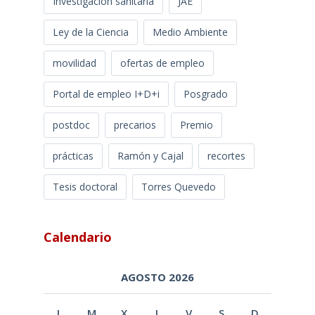
Investigación sanitaria
JAE
Ley de la Ciencia
Medio Ambiente
movilidad
ofertas de empleo
Portal de empleo I+D+i
Posgrado
postdoc
precarios
Premio
prácticas
Ramón y Cajal
recortes
Tesis doctoral
Torres Quevedo
Calendario
AGOSTO 2026
L
M
X
J
V
S
D