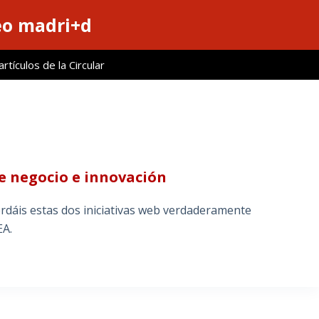
eo madri+d
tículos de la Circular
re negocio e innovación
rdáis estas dos iniciativas web verdaderamente
A.