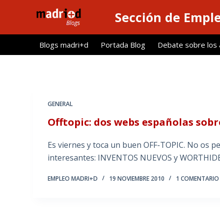
S
Sección de Empl
a
l
Blogs madri+d
Portada Blog
Debate sobre los ar
t
a
r
a
l
GENERAL
c
Offtopic: dos webs españolas sob
o
n
Es viernes y toca un buen OFF-TOPIC. No os pe
t
interesantes: INVENTOS NUEVOS y WORTHIDE
e
n
EMPLEO MADRI+D
19 NOVIEMBRE 2010
1 COMENTARIO
i
d
o