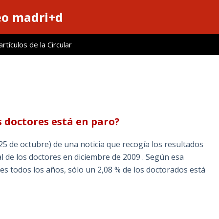
eo madri+d
tículos de la Circular
os doctores está en paro?
25 de octubre) de una noticia que recogía los resultados
al de los doctores en diciembre de 2009 . Según esa
es todos los años, sólo un 2,08 % de los doctorados está
S