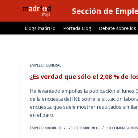
S
Sección de Empl
a
l
Blogs madri+d
Portada Blog
Debate sobre los ar
t
a
r
a
l
EMPLEO
,
GENERAL
c
¿Es verdad que sólo el 2,08 % de l
o
n
Ha levantado ampollas la publicación el lunes (
t
de la encuesta del INE sobre la situación labor
e
encuesta, que suele mostrar resultados similar
n
en el paro.
i
d
EMPLEO MADRI+D
29 OCTUBRE 2010
10 COMENTARIO
o