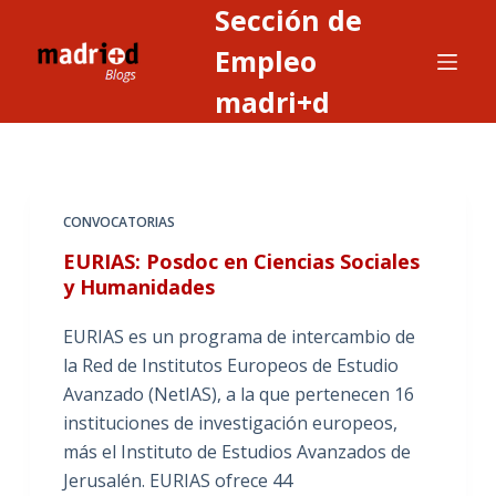
Sección de
S
a
Empleo
l
madri+d
t
a
r
a
CONVOCATORIAS
l
c
EURIAS: Posdoc en Ciencias Sociales
o
y Humanidades
n
EURIAS es un programa de intercambio de
t
la Red de Institutos Europeos de Estudio
e
Avanzado (NetIAS), a la que pertenecen 16
n
instituciones de investigación europeos,
i
más el Instituto de Estudios Avanzados de
d
Jerusalén. EURIAS ofrece 44
o