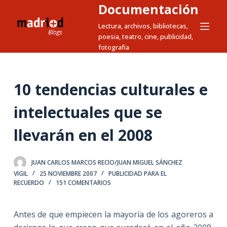
Documentación
S
a
Lectura, archivos, bibliotecas,
poesia, teatro, cine, publicidad,
l
fotografia
t
a
r
10 tendencias culturales e
a
l
intelectuales que se
c
llevarán en el 2008
o
n
t
JUAN CARLOS MARCOS RECIO/JUAN MIGUEL SÁNCHEZ
e
VIGIL
25 NOVIEMBRE 2007
PUBLICIDAD PARA EL
n
RECUERDO
151 COMENTARIOS
i
d
Antes de que empiecen la mayoría de los agoreros a
o