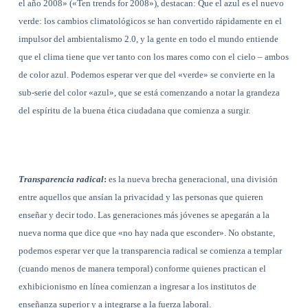
el año 2008» («Ten trends for 2008»), destacan: Que el azul es el nuevo
verde: los cambios climatológicos se han convertido rápidamente en el
impulsor del ambientalismo 2.0, y la gente en todo el mundo entiende
que el clima tiene que ver tanto con los mares como con el cielo – ambos
de color azul. Podemos esperar ver que del «verde» se convierte en la
sub-serie del color «azul», que se está comenzando a notar la grandeza
del espíritu de la buena ética ciudadana que comienza a surgir.
Transparencia radical
:
es la nueva brecha generacional, una división
entre aquellos que ansían la privacidad y las personas que quieren
enseñar y decir todo. Las generaciones más jóvenes se apegarán a la
nueva norma que dice que «no hay nada que esconder». No obstante,
podemos esperar ver que la transparencia radical se comienza a templar
(cuando menos de manera temporal) conforme quienes practican el
exhibicionismo en línea comienzan a ingresar a los institutos de
enseñanza superior y a integrarse a la fuerza laboral.