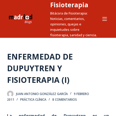
Fisioterapia
S
a
Bitácora de Fisioterapia:
Noticias, comentarios,
l
opiniones, quejas e
t
inquietudes sobre
a
fisioterapia, sanidad y ciencia.
r
a
l
ENFERMEDAD DE
c
DUPUYTREN Y
o
n
FISIOTERAPIA (I)
t
e
n
JUAN ANTONIO GONZÁLEZ GARCÍA
9 FEBRERO
2011
PRÁCTICA CLÍNICA
8 COMENTARIOS
i
d
o
La enfermedad de Dupuytren es un