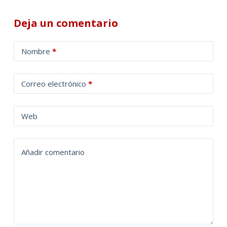
Deja un comentario
A
Nombre
*
l
t
Correo electrónico
*
e
r
n
Web
a
t
Añadir comentario
i
v
e
: