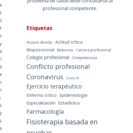
problema de salud debe consultarse al
a
profesional competente.
s
s
Etiquetas
r
s
Actitud crítica
Acceso directo
y
Biopsicosocial
Bitácoras
Carrera profesional
a
Colegio profesional
Competencias
Si
Conflicto profesional
a
a
Coronavirus
Covid-19
o
Ejercicio terapéutico
o
Enfermo crítico
Epidemiología
á
Especialización
Estadística
s
Farmacología
e
Fisioterapia basada en
s
a
pruebas