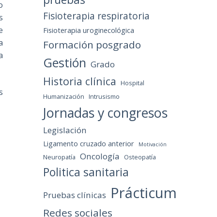
o
Fisioterapia respiratoria
s
e
Fisioterapia uroginecológica
a
Formación posgrado
a
Gestión
Grado
Historia clínica
Hospital
s
Humanización
Intrusismo
Jornadas y congresos
Legislación
Ligamento cruzado anterior
Motivación
Oncología
Neuropatía
Osteopatía
Politica sanitaria
Prácticum
Pruebas clínicas
Redes sociales