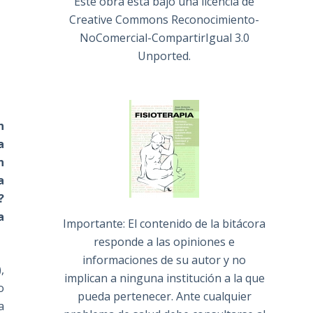
Este obra está bajo una
licencia de
Creative Commons Reconocimiento-
NoComercial-CompartirIgual 3.0
Unported
.
n
a
n
a
?
a
Importante: El contenido de la bitácora
responde a las opiniones e
informaciones de su autor y no
,
implican a ninguna institución a la que
o
pueda pertenecer. Ante cualquier
a