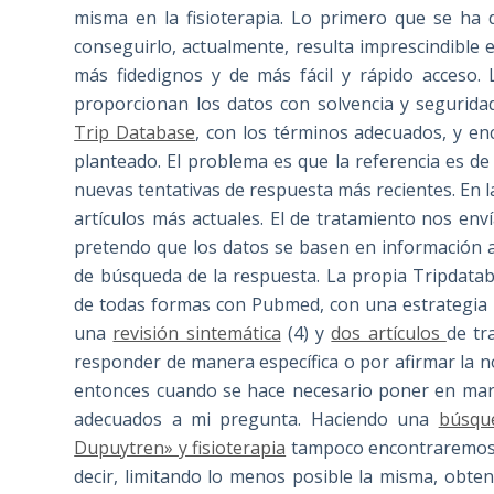
misma en la fisioterapia. Lo primero que se ha 
conseguirlo, actualmente, resulta imprescindible e
más fidedignos y de más fácil y rápido acceso. 
proporcionan los datos con solvencia y segurid
Trip Database
, con los términos adecuados, y e
planteado. El problema es que la referencia es d
nuevas tentativas de respuesta más recientes. En l
artículos más actuales. El de tratamiento nos en
pretendo que los datos se basen en información 
de búsqueda de la respuesta. La propia Tripdatab
de todas formas con Pubmed, con una estrategia au
una
revisión sintemática
(4) y
dos artículos
de tr
responder de manera específica o por afirmar la no
entonces cuando se hace necesario poner en marc
adecuados a mi pregunta. Haciendo una
búsque
Dupuytren» y fisioterapia
tampoco encontraremos r
decir, limitando lo menos posible la misma, obt