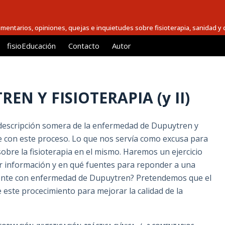
comentarios, opiniones, quejas e inquietudes sobre fisioterapia, sanidad y c
fisioEducación
Contacto
Autor
N Y FISIOTERAPIA (y II)
 descripción somera de la enfermedad de Dupuytren y
 con este proceso. Lo que nos servía como excusa para
bre la fisioterapia en el mismo. Haremos un ejercicio
ar información y en qué fuentes para reponder a una
iente con enfermedad de Dupuytren? Pretendemos que el
de este procecimiento para mejorar la calidad de la