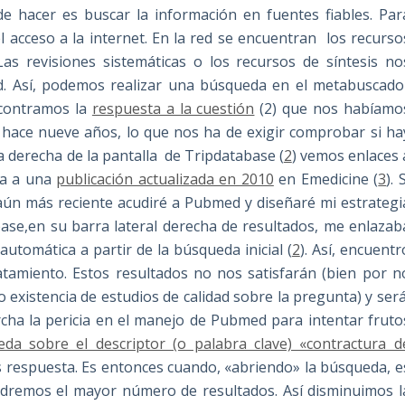
de hacer es buscar la información en fuentes fiables. Par
l acceso a la internet. En la red se encuentran los recurso
Las revisiones sistemáticas o los recursos de síntesis no
ad. Así, podemos realizar una búsqueda en el metabuscado
ncontramos la
respuesta a la cuestión
(2) que nos habíamo
e hace nueve años, lo que nos ha de exigir comprobar si ha
a derecha de la pantalla de Tripdatabase (
2
) vemos enlaces 
vía a una
publicación actualizada en 2010
en Emedicine (
3
). 
aún más reciente acudiré a Pubmed y diseñaré mi estrategi
ase,en su barra lateral derecha de resultados, me enlazab
tomática a partir de la búsqueda inicial (
2
). Así, encuentr
atamiento. Estos resultados no nos satisfarán (bien por n
 existencia de estudios de calidad sobre la pregunta) y ser
ha la pericia en el manejo de Pubmed para intentar fruto
da sobre el descriptor (o palabra clave) «contractura d
espuesta. Es entonces cuando, «abriendo» la búsqueda, e
endremos el mayor número de resultados. Así disminuimos l