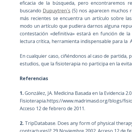
eficacia de la búsqueda, pero encontraremos 
buscando
Dupuytren´s
(5) nos aparecen muchos res
más recientes se encuentra un artículo sobre l
modo un artículo que pudiera darnos alguna repues
contestación «definitiva» estará en función de la 
lectura crítica, herramienta indispensable para la 
En cualquier caso, ciñéndonos al caso de partida, 
estudios, que la fisioterapia no participa en la ev
Referencias
1.
González, JA. Medicina Basada en la Evidencia 2.0
Fisioterapia.https://www.madrimasd.org/blogs/fisi
Acceso 12 de febrero de 2011.
2.
TripDatabase. Does any form of physical therap
contractures)? 29 Noviembre 2002. Acceso 12 de fe