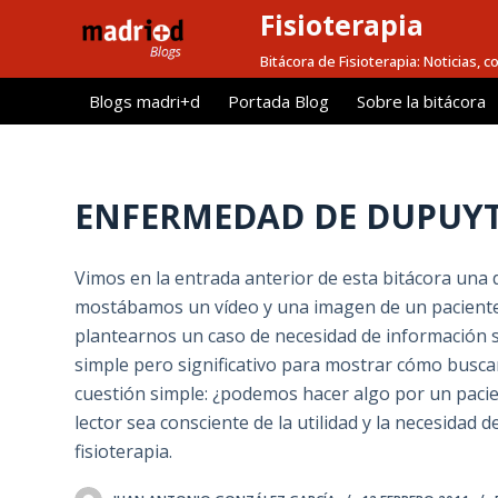
Fisioterapia
S
a
Bitácora de Fisioterapia: Noticias, 
l
Blogs madri+d
Portada Blog
Sobre la bitácora
t
a
r
a
ENFERMEDAD DE DUPUYTRE
l
c
Vimos en la entrada anterior de esta bitácora una
o
mostábamos un vídeo y una imagen de un paciente
n
plantearnos un caso de necesidad de información so
t
simple pero significativo para mostrar cómo busc
e
cuestión simple: ¿podemos hacer algo por un pac
n
lector sea consciente de la utilidad y la necesidad 
i
fisioterapia.
d
o