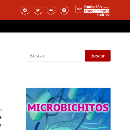
Buscar
Buscar
n
e
r