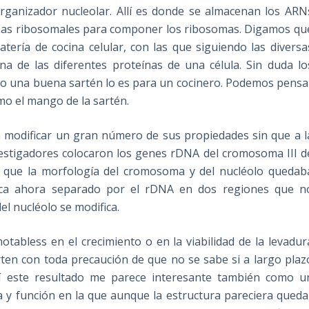
organizador nucleolar. Allí es donde se almacenan los ARN
ínas ribosomales para componer los ribosomas. Digamos qu
ería de cocina celular, con las que siguiendo las diversa
na de las diferentes proteínas de una célula. Sin duda lo
mo una buena sartén lo es para un cocinero. Podemos pensa
o el mango de la sartén.
n modificar un gran número de sus propiedades sin que a l
nvestigadores colocaron los genes rDNA del cromosoma III d
on que la morfología del cromosoma y del nucléolo quedab
loca ahora separado por el rDNA en dos regiones que n
del nucléolo se modifica.
abless en el crecimiento o en la viabilidad de la levadur
rten con toda precaución de que no se sabe si a largo plaz
í este resultado me parece interesante también como u
a y función en la que aunque la estructura pareciera queda