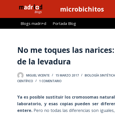
S
microbichitos
a
l
Blogs madri+d
Portada Blog
t
a
r
a
No me toques las narices:
l
de la levadura
c
o
n
MIGUEL VICENTE
15 MARZO 2017
BIOLOGÍA SINTÉTIC
t
CIENTÍFICO
1 COMENTARIO
e
n
Ya es posible sustituir los cromosomas natural
i
laboratorio, y esas copias pueden ser difere
d
entere.
Pero no todas las diferencias son iguales
o