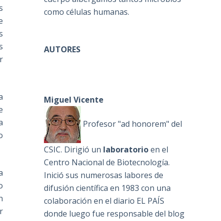
s
como células humanas.
e
s
s
AUTORES
r
a
Miguel Vicente
e
a
Profesor "ad honorem" del
o
CSIC. Dirigió un
laboratorio
en el
Centro Nacional de Biotecnología.
a
Inició sus numerosas labores de
o
difusión científica en 1983 con una
n
colaboración en el diario EL PAÍS
r
donde luego fue responsable del blog