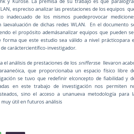
Zink y Kurose. La premisa de su trabajo es que paralogra
WLAN, espreciso analizar las prestaciones de los equipos qu
to inadecuado de los mismos puedeprovocar medicione
en laevaluación de dichas redes WLAN. En el documento s
, siendo el propósito ademásanalizar equipos que pueden se
e forma que este estudio sea válido a nivel prácticopara e
de caráctercientífico-investigador.
 el análisis de prestaciones de los
sniffers
se llevaron acab
raaneóica, que proporcionaba un espacio físico libre d
igación se tuvo que redefinir elconcepto de fiabilidad y d
ntadas en este trabajo de investigación nos permiten n
esteados, sino el acceso a unanueva metodología para l
muy útil en futuros análisis