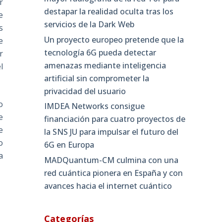
r
destapar la realidad oculta tras los
e
servicios de la Dark Web
s
Un proyecto europeo pretende que la
e
tecnología 6G pueda detectar
r
amenazas mediante inteligencia
l
artificial sin comprometer la
privacidad del usuario
o
IMDEA Networks consigue
e
financiación para cuatro proyectos de
e
la SNS JU para impulsar el futuro del
o
6G en Europa
a
MADQuantum-CM culmina con una
red cuántica pionera en España y con
avances hacia el internet cuántico
Categorías