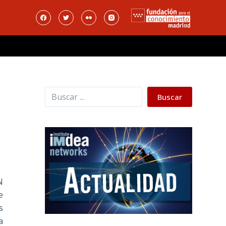
Buscar
Buscar
N
e
s
a