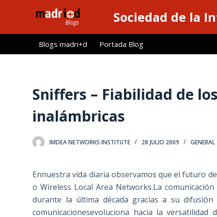
S
Sociedad de la I
a
l
Blogs madri+d
Portada Blog
t
a
r
a
Sniffers – Fiabilidad de lo
l
inalámbricas
c
o
n
IMDEA NETWORKS INSTITUTE
28 JULIO 2009
GENERAL
t
e
Ennuestra vida diaria observamos que el futuro de
n
o Wireless Local Area Networks.La comunicación
i
durante la última década gracias a su difusión
d
comunicacionesevoluciona hacia la versatilidad
o