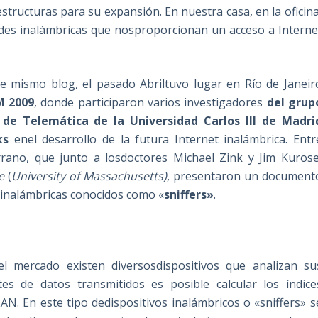
structuras para su expansión. En nuestra casa, en la oficina
edes inalámbricas que nosproporcionan un acceso a Interne
mismo blog, el pasado Abriltuvo lugar en Río de Janeir
M 2009
, donde participaron varios investigadores
del grup
e Telemática de la Universidad Carlos III de Madri
ks
enel desarrollo de la futura Internet inalámbrica. Entr
rrano, que junto a losdoctores Michael Zink y Jim Kurose
e
(
University of Massachusetts)
, presentaron un document
s inalámbricas conocidos como «
sniffers»
.
l mercado existen diversosdispositivos que analizan su
es de datos transmitidos es posible calcular los índice
N. En este tipo dedispositivos inalámbricos o «sniffers» s