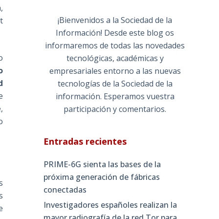
,
¡Bienvenidos a la Sociedad de la
t
Información! Desde este blog os
informaremos de todas las novedades
o
tecnológicas, académicas y
o
empresariales entorno a las nuevas
d
tecnologías de la Sociedad de la
e
información. Esperamos vuestra
,
participación y comentarios.
o
Entradas recientes
PRIME-6G sienta las bases de la
próxima generación de fábricas
s
conectadas
s
Investigadores españoles realizan la
e
mayor radiografía de la red Tor para