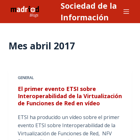
Sociedad de la
S
a
Información
l
t
a
Mes
abril 2017
r
a
l
c
GENERAL
o
n
El primer evento ETSI sobre
Interoperabilidad de la Virtualización
t
de Funciones de Red en vídeo
e
n
ETSI ha producido un vídeo sobre el primer
i
evento ETSI sobre Interoperabilidad de la
d
Virtualización de Funciones de Red, NFV
o