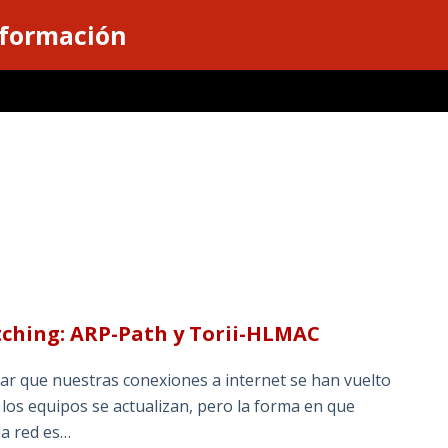
nformación
itching: ARP-Path y Torii-HLMAC
ar que nuestras conexiones a internet se han vuelto
los equipos se actualizan, pero la forma en que
la red es…