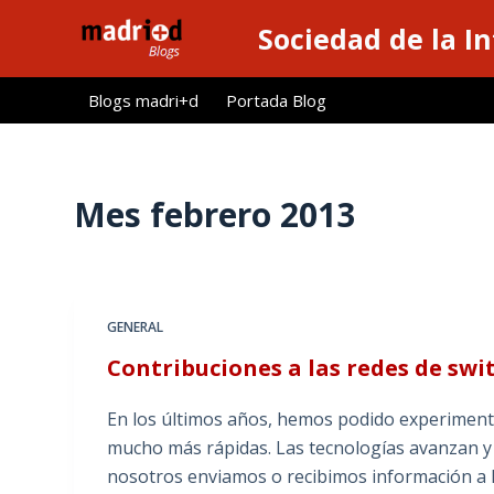
S
Sociedad de la I
a
l
Blogs madri+d
Portada Blog
t
a
r
a
Mes
febrero 2013
l
c
o
n
GENERAL
t
Contribuciones a las redes de sw
e
n
En los últimos años, hemos podido experiment
i
mucho más rápidas. Las tecnologías avanzan y 
d
nosotros enviamos o recibimos información a 
o