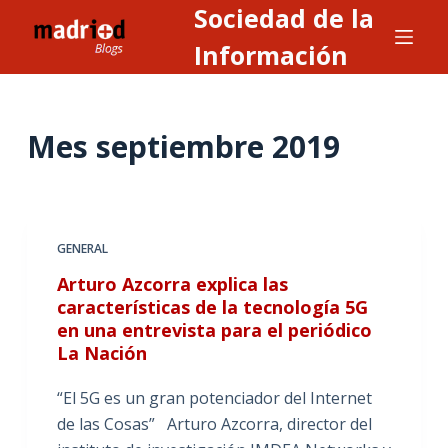
Sociedad de la
S
a
Información
l
t
a
Mes
septiembre 2019
r
a
l
c
GENERAL
o
n
Arturo Azcorra explica las
características de la tecnología 5G
t
en una entrevista para el periódico
e
La Nación
n
i
“El 5G es un gran potenciador del Internet
d
de las Cosas” Arturo Azcorra, director del
o